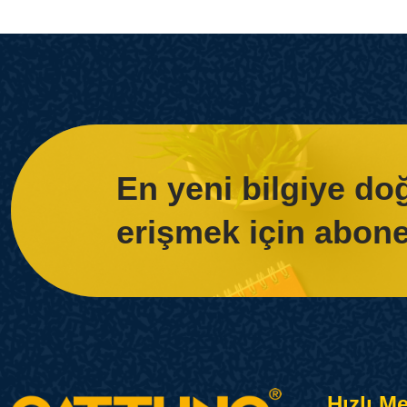
En yeni bilgiye d
erişmek için abone
Hızlı M