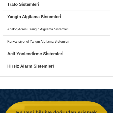
Trafo Si̇stemleri̇
Yangin Algilama Si̇stemleri̇
Analog Adresli Yangın Algılama Sistemleri
Konvansiyonel Yangın Algılama Sistemleri
Aci̇l Yönlendi̇rme Si̇stemleri̇
Hirsiz Alarm Si̇stemleri̇
En yeni bilgiye doğrudan erişmek