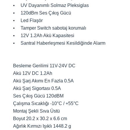
• UV Dayanımlı Solmaz Pleksiglas
• 120dBm Ses Çıkış Gücü
• Led Flaşör
• Tamper Switch sabotaj korumalı
• 12V 1.2Ah Akü Kapasitesi
• Santral Haberleşmesi Kesildiğinde Alarm
Besleme Gerilimi 11V-24V DC
Akü 12V DC 1.2Ah
Akü Şarj Akımı En Fazla 0.5A
Akü Şarj Sigortası 0.5A
Ses Çıkış Gücü 120dBM
Çalışma Sıcaklığı -10°C / +55°C
Montaj Şekli Sıva Üstü
Boyut 20.2 x 30.2 x 6.6 cm
Ağırlık Kırmızı Işıklı 1448.2 g