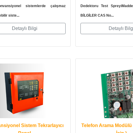
nvansiyonel sistemlerde çalışmaz
Dedektoru Test SpreyiMadd
ilir siste...
BİLGİLER CAS No...
Detaylı Bilgi
Detaylı Bilg
siyonel Sistem Tekrarlayıcı
Telefon Arama Modülü (
Panel
İçin )