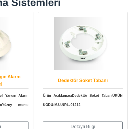
a Sistemleri
gın Alarm
Dedektör Soket Tabanı
i
el Yangın Alarm
Ürün AçıklamasıDedektör Soket TabanıÜRÜN
arımYüzey monte
KODU:M.U.NRL. 01212
i
Detaylı Bilgi