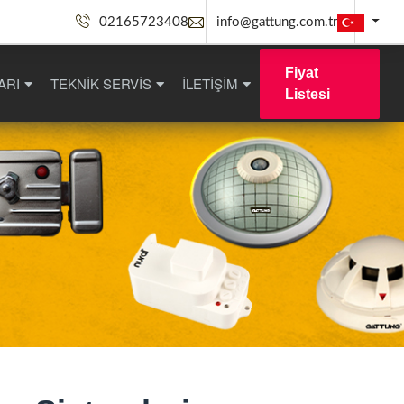
02165723408
info@gattung.com.tr
Fiyat
ARI
TEKNİK SERVİS
İLETİŞİM
Listesi