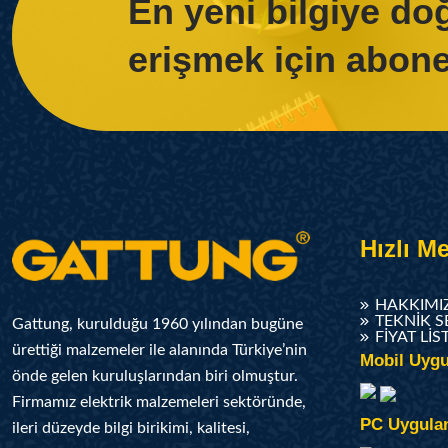
En yeni bilgiye d
erişmek için abone
Hızlı M
HAKKIMI
TEKNIK S
Gattung, kurulduğu 1960 yılından bugüne
FIYAT LIS
ürettiği malzemeler ile alanında Türkiye’nin
Mobil Uygu
önde gelen kuruluşlarından biri olmuştur.
Firmamız elektrik malzemeleri sektöründe,
PC Uygula
ileri düzeyde bilgi birikimi, kalitesi,