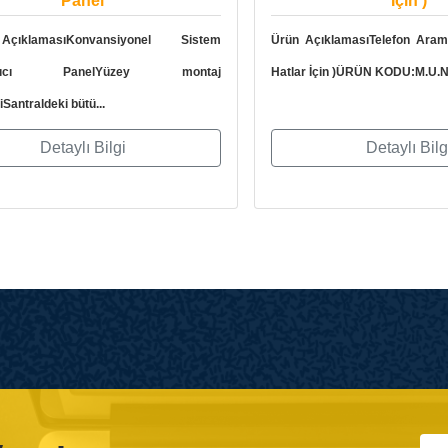
ıklamasıKonvansiyonel Sistem
Ürün AçıklamasıTelefon Aram
layıcı PanelYüzey montaj
Hatlar İçin )ÜRÜN KODU:M.U.N
iSantraldeki bütü...
Detaylı Bilgi
Detaylı Bilg