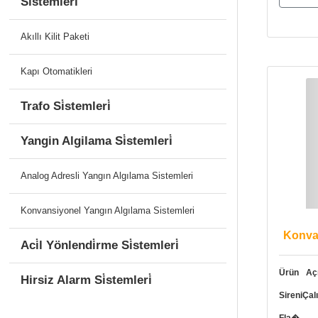
Si̇stemleri̇
Akıllı Kilit Paketi
Kapı Otomatikleri
Trafo Si̇stemleri̇
Yangin Algilama Si̇stemleri̇
Analog Adresli Yangın Algılama Sistemleri
Konvansiyonel Yangın Algılama Sistemleri
Konvan
Aci̇l Yönlendi̇rme Si̇stemleri̇
Ürün Açı
Hirsiz Alarm Si̇stemleri̇
SireniÇa