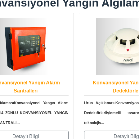
vansiyonel Yangın Algılam
vansiyonel Yangın Alarm
Konvansiyonel Yan
Santralleri
Dedektörler
klamasıKonvansiyonel Yangın Alarm
Ürün AçıklamasıKonvansiyon
leri4 ZONLU KONVANSİYONEL YANGIN
Dedektörleriİşlemcili tas
NTRALI ...
teknolojis...
Detaylı Bilgi
Detaylı Bilg