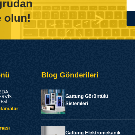
oğrudan
 olun!
enü
Blog Gönderileri
ZDA
Gattung Görüntülü
ERVIS
TESI
Sistemleri
lamalar
ması
Gattung Elektromekanik