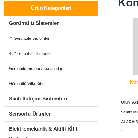
Kon
Ürün Kategorileri
Görüntülü Si̇stemler
7" Görüntülü Sistemler
4.3" Görüntülü Sistemler
Görüntülü Sistem Aksesuarları
Kon
Görüntülü Villa Kitler
Sesli̇ İleti̇şi̇m Si̇stemleri̇
Ürün Açı
Santral
Sensörlü Ürünler
ALARM SA
Elektromekani̇k & Akilli Ki̇li̇t