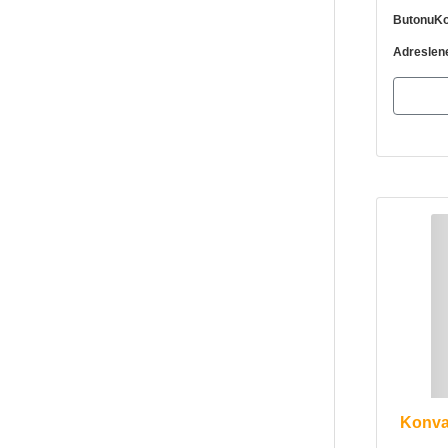
ButonuKo
Adresleneb
Konvan