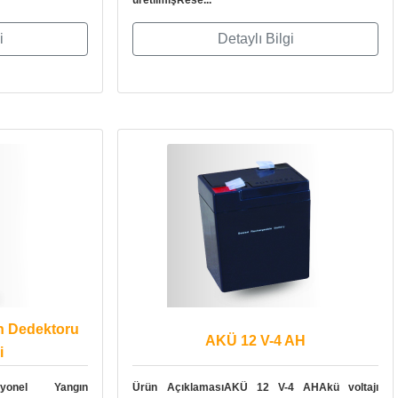
üretilmişRese...
i
Detaylı Bilgi
n Dedektoru
AKÜ 12 V-4 AH
i
iyonel Yangın
Ürün AçıklamasıAKÜ 12 V-4 AHAkü voltajı