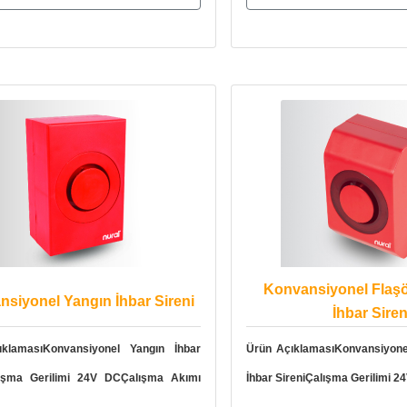
Konvansiyonel Flaşö
siyonel Yangın İhbar Sireni
İhbar Siren
klamasıKonvansiyonel Yangın İhbar
Ürün AçıklamasıKonvansiyonel
lışma Gerilimi 24V DCÇalışma Akımı
İhbar SireniÇalışma Gerilimi 2