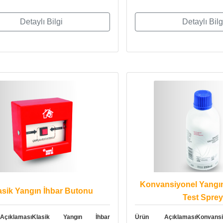
Detaylı Bilgi
Detaylı Bilg
Konvansiyonel Yangı
asik Yangın İhbar Butonu
Test Sprey
çıklamasıKlasik Yangın İhbar
Ürün AçıklamasıKonvans