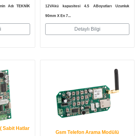
enin Adı TEKNİK
12VAkü kapasitesi 4.5 ABoyutları Uzunluk
90mm X En 7...
i
Detaylı Bilgi
 Sabit Hatlar
Gsm Telefon Arama Modülü