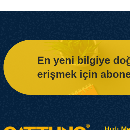
En yeni bilgiye d
erişmek için abone
Hızlı M