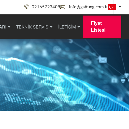
02165723408
info@gattung.com.tr
Fiyat
ARI
TEKNİK SERVİS
İLETİŞİM
Listesi