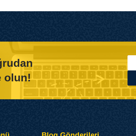
oğrudan
 olun!
enü
Blog Gönderileri