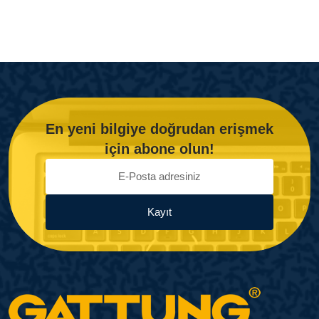
En yeni bilgiye doğrudan erişmek
için abone olun!
Kayıt