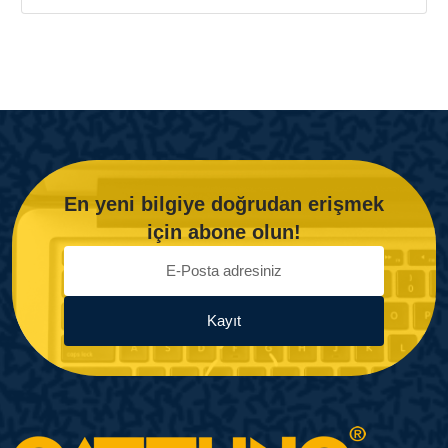
En yeni bilgiye doğrudan erişmek
için abone olun!
Kayıt